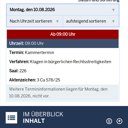
Ab 09:00 Uhr
09:00
Uhr
Kammertermin
Klagen in bürgerlichen Rechtsstreitigkeiten
226
3 Ca 578/25
Weitere Termininformationen liegen für Montag, den
10.08.2026, nicht vor.
IM ÜBERBLICK
Justiz-Portal im Überblick:
INHALT