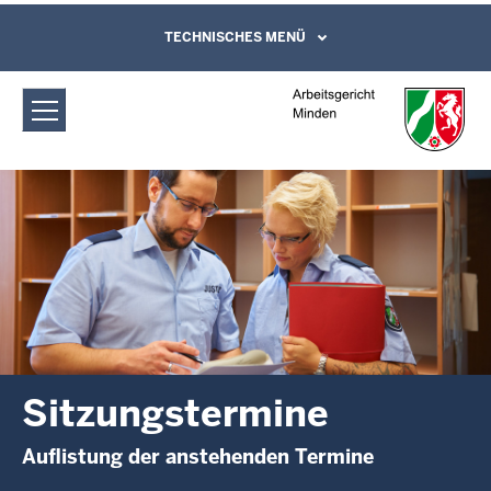
Direkt zum Inhalt
Arbeitsgericht Minden:
TECHNISCHES MENÜ
Leichte Sprache, Gebärdensprachenvideo
und Kontaktformular
Sitzungstermine
Sitzungstermine
Auflistung der anstehenden Termine