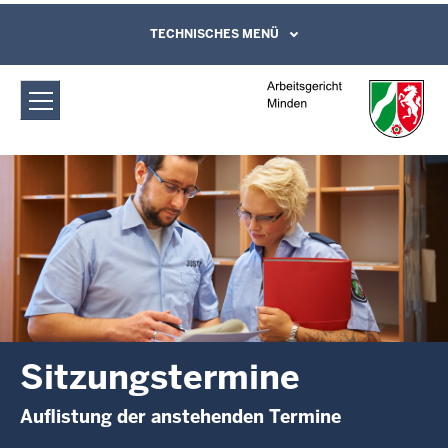
Direkt zum Inhalt
Arbeitsgericht Minden:
TECHNISCHES MENÜ
Leichte Sprache, Gebärdensprachenvideo
und Kontaktformular
Sitzungstermine
Sitzungstermine
Auflistung der anstehenden Termine