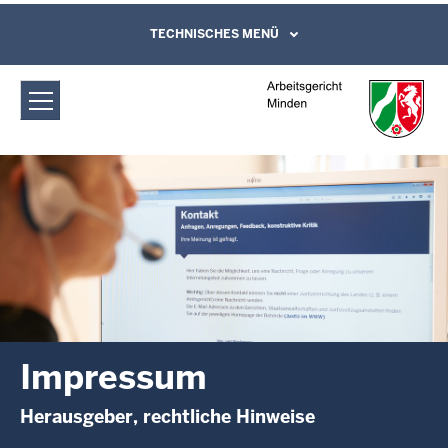
Direkt zum Inhalt
Arbeitsgericht Minden: Impressum
TECHNISCHES MENÜ
Leichte Sprache, Gebärdensprachenvideo
und Kontaktformular
Impressum
Herausgeber, rechtliche Hinweise