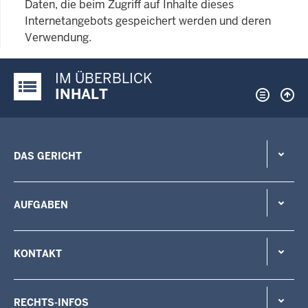
Daten, die beim Zugriff auf Inhalte dieses
Internetangebots gespeichert werden und deren
Verwendung.
IM ÜBERBLICK
Justiz-Portal im Überblick:
INHALT
DAS GERICHT
AUFGABEN
KONTAKT
RECHTS-INFOS