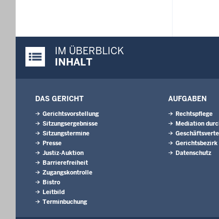
IM ÜBERBLICK
Justiz-Portal im Überblick:
INHALT
DAS GERICHT
AUFGABEN
Gerichtsvorstellung
Rechtspflege
Sitzungsergebnisse
Mediation durc
Sitzungstermine
Geschäftsverte
Presse
Gerichtsbezirk
Justiz-Auktion
Datenschutz
Barrierefreiheit
Zugangskontrolle
Bistro
Leitbild
Terminbuchung