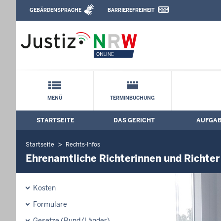
Direkt zum Inhalt
GEBÄRDENSPRACHE
BARRIEREFREIHEIT
Leichte Sprache, Gebärdensprachenvideo u
Arbeitsgericht Minden: Ehrenamtliche R
Schnellnavigation mit Volltext-Suche
MENÜ
TERMINBUCHUNG
STARTSEITE
DAS GERICHT
AUFGA
Hauptmenü: Hauptnavigation
Startseite
Rechts-Infos
Ehrenamtliche Richterinnen und Richter
Kosten
Formulare
Gesetze (Bund/Länder)