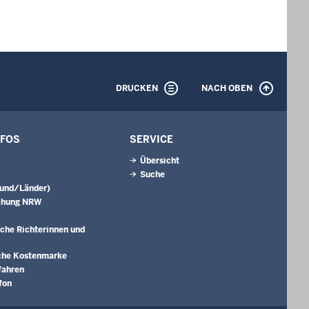
DRUCKEN
NACH OBEN
NFOS
SERVICE
Übersicht
Suche
Bund/Länder)
chung NRW
che Richterinnen und
che Kostenmarke
fahren
fon