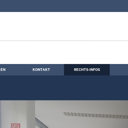
nd Kontaktformular
ichterinnen und Richter
BEN
KONTAKT
RECHTS-INFOS