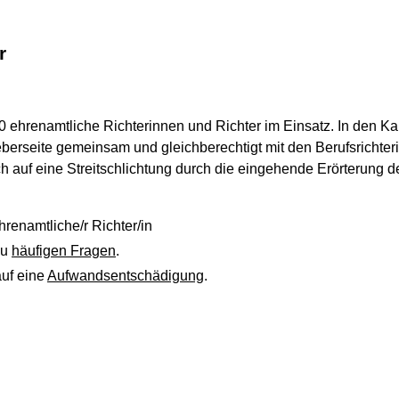
r
0 ehrenamtliche Richterinnen und Richter im Einsatz. In den K
erseite gemeinsam und gleichberechtigt mit den Berufsrichterin
 auf eine Streitschlichtung durch die eingehende Erörterung des
hrenamtliche/r Richter/in
zu
häufigen Fragen
.
auf eine
Aufwandsentschädigung
.